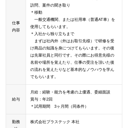
訪問、案件の聞き取り
＊移動
一般交通機関、または社用車（普通AT車）を
仕事
使用してもらいます。
内容
＊入社から独り立ちまで
まずは社内外（外はお取引先様）で研修を受
け商品の知識を身につけてもらいます。その後
は先輩社員と同行です。その際にお得意先様の
名前や場所を覚えたり、仕事の受注を頂いた後
の流れを覚えたりなど基本的なノウハウを学ん
でもらいます。
月給：経験・能力を考慮の上優遇、委細面談
給与
賞与：年2回
＊試用期間 3ヶ月間（同条件）
勤務
株式会社プラステック 本社